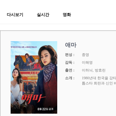
다시보기
실시간
영화
애마
편성 :
종영
감독 :
이해영
출연 :
이하늬, 방효린
소개 :
1980년대 한국을 
톱스타 희란과 신인 