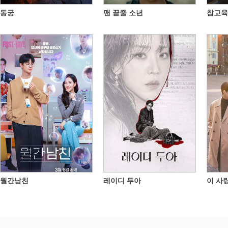
동궁
맨 끝줄 소년
참교육
월간남친
레이디 두아
이 사