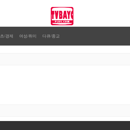
츠/경제
여성/취미
다큐/종교