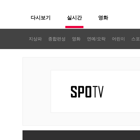
다시보기
실시간
영화
지상파
종합편성
영화
연예/오락
어린이
스포