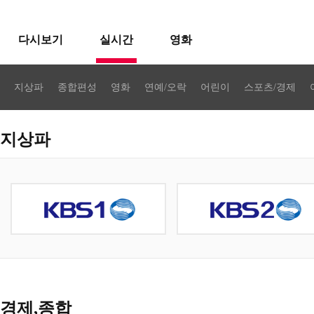
다시보기
실시간
영화
지상파
종합편성
영화
연예/오락
어린이
스포츠/경제
지상파
경제,종합